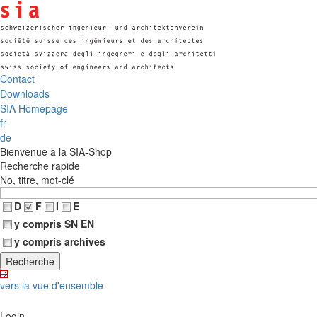
Contact
Downloads
SIA Homepage
fr
de
Bienvenue à la SIA-Shop
Recherche rapide
No, titre, mot-clé
D
F
I
E
y compris SN EN
y compris archives
vers la vue d'ensemble
Login