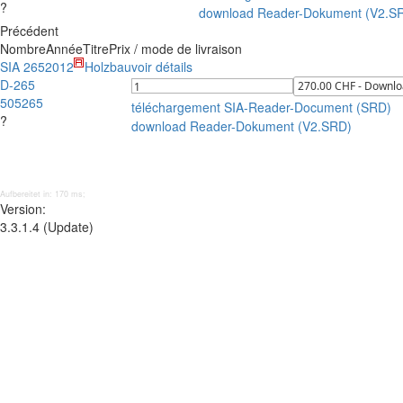
?
download Reader-Dokument (V2.S
Précédent
Nombre
Année
Titre
Prix / mode de livraison
SIA 265
2012
Holzbau
voir détails
D-265
505265
téléchargement SIA-Reader-Document (SRD)
?
download Reader-Dokument (V2.SRD)
Aufbereitet in: 170 ms;
Version:
3.3.1.4 (Update)