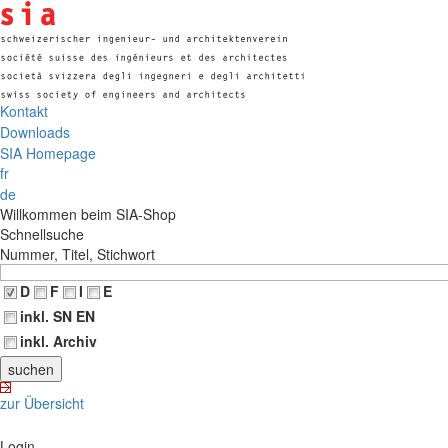
Kontakt
Downloads
SIA Homepage
fr
de
Willkommen beim SIA-Shop
Schnellsuche
Nummer, Titel, Stichwort
D
F
I
E
inkl. SN EN
inkl. Archiv
zur Übersicht
Login