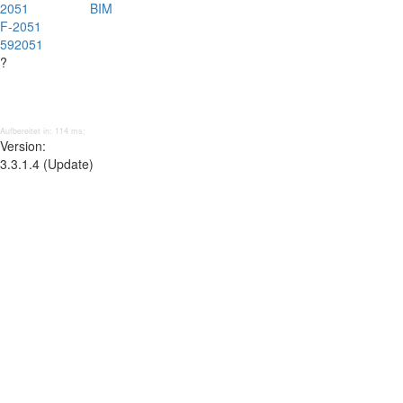
2051
BIM
F-2051
592051
?
Aufbereitet in: 114 ms;
Version:
3.3.1.4 (Update)