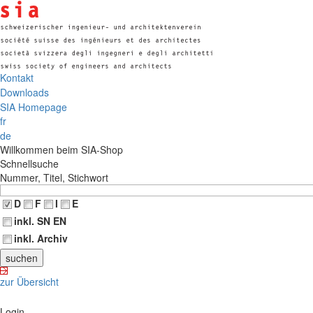
Kontakt
Downloads
SIA Homepage
fr
de
Willkommen beim SIA-Shop
Schnellsuche
Nummer, Titel, Stichwort
D
F
I
E
inkl. SN EN
inkl. Archiv
zur Übersicht
Login