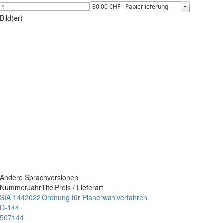
Bild(er)
Andere Sprachversionen
Nummer
Jahr
Titel
Preis / Lieferart
SIA 144
2022
Ordnung für Planerwahlverfahren
D-144
507144