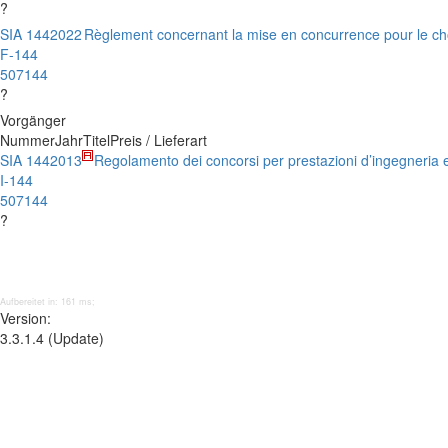
?
SIA 144
2022
Règlement concernant la mise en concurrence pour le cho
F-144
507144
?
Vorgänger
Nummer
Jahr
Titel
Preis / Lieferart
SIA 144
2013
Regolamento dei concorsi per prestazioni d’ingegneria e
I-144
507144
?
Aufbereitet in: 161 ms;
Version:
3.3.1.4 (Update)