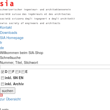
Kontakt
Downloads
SIA Homepage
fr
de
Willkommen beim SIA-Shop
Schnellsuche
Nummer, Titel, Stichwort
D
F
I
E
inkl. SN EN
inkl. Archiv
zur Übersicht
Login