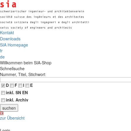
Kontakt
Downloads
SIA Homepage
fr
de
Willkommen beim SIA-Shop
Schnellsuche
Nummer, Titel, Stichwort
D
F
I
E
inkl. SN EN
inkl. Archiv
zur Übersicht
Login