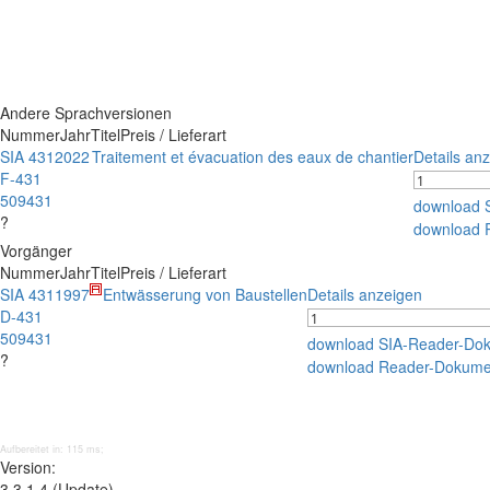
Andere Sprachversionen
Nummer
Jahr
Titel
Preis / Lieferart
SIA 431
2022
Traitement et évacuation des eaux de chantier
Details an
F-431
509431
download 
?
download 
Vorgänger
Nummer
Jahr
Titel
Preis / Lieferart
SIA 431
1997
Entwässerung von Baustellen
Details anzeigen
D-431
509431
download SIA-Reader-Do
?
download Reader-Dokume
Aufbereitet in: 115 ms;
Version:
3.3.1.4 (Update)