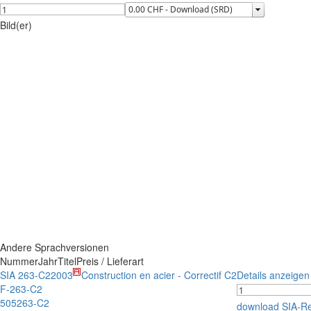
Bild(er)
Andere Sprachversionen
Nummer
Jahr
Titel
Preis / Lieferart
SIA 263-C2
2003
Construction en acier - Correctif C2
Details anzeigen
F-263-C2
505263-C2
download SIA-R