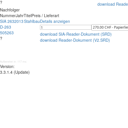
?
download Reade
Nachfolger
Nummer
Jahr
Titel
Preis / Lieferart
SIA 263
2013
Stahlbau
Details anzeigen
D-263
505263
download SIA-Reader-Dokument (SRD)
?
download Reader-Dokument (V2.SRD)
Aufbereitet in: 117 ms;
Version:
3.3.1.4 (Update)