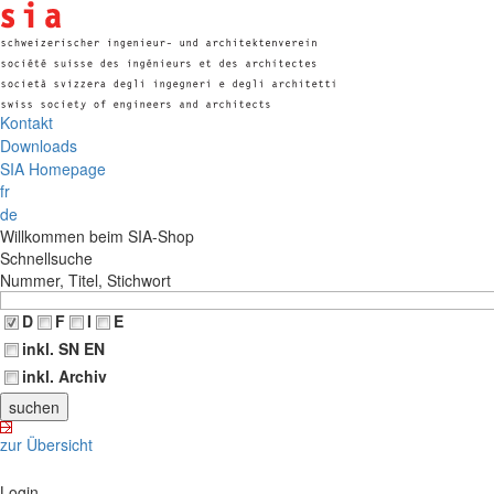
Kontakt
Downloads
SIA Homepage
fr
de
Willkommen beim SIA-Shop
Schnellsuche
Nummer, Titel, Stichwort
D
F
I
E
inkl. SN EN
inkl. Archiv
zur Übersicht
Login