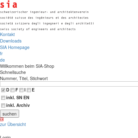
Kontakt
Downloads
SIA Homepage
fr
de
Willkommen beim SIA-Shop
Schnellsuche
Nummer, Titel, Stichwort
D
F
I
E
inkl. SN EN
inkl. Archiv
zur Übersicht
Login