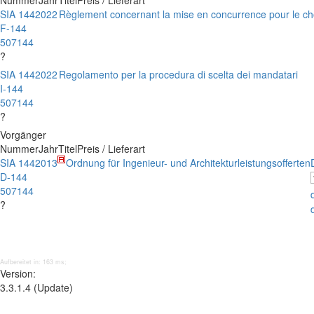
Nummer
Jahr
Titel
Preis / Lieferart
SIA 144
2022
Règlement concernant la mise en concurrence pour le cho
F-144
507144
?
SIA 144
2022
Regolamento per la procedura di scelta dei mandatari
I-144
507144
?
Vorgänger
Nummer
Jahr
Titel
Preis / Lieferart
SIA 144
2013
Ordnung für Ingenieur- und Architekturleistungsofferten
D-144
507144
?
Aufbereitet in: 163 ms;
Version:
3.3.1.4 (Update)