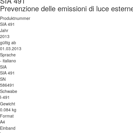
SIA 491
Prevenzione delle emissioni di luce esterne 
Produktnummer
SIA 491
Jahr
2013
gültig ab
01.03.2013
Sprache
- italiano
SIA
SIA 491
SN
586491
Schwabe
I-491
Gewicht
0.084 kg
Format
A4
Einband