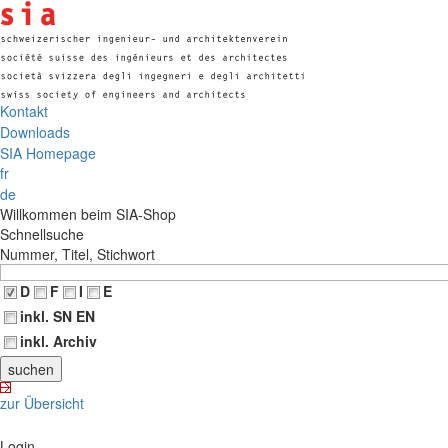
Kontakt
Downloads
SIA Homepage
fr
de
Willkommen beim SIA-Shop
Schnellsuche
Nummer, Titel, Stichwort
D
F
I
E
inkl. SN EN
inkl. Archiv
zur Übersicht
Login