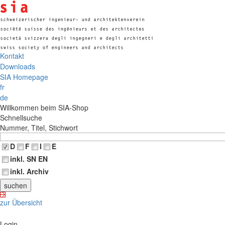
Kontakt
Downloads
SIA Homepage
fr
de
Willkommen beim SIA-Shop
Schnellsuche
Nummer, Titel, Stichwort
D
F
I
E
inkl. SN EN
inkl. Archiv
zur Übersicht
Login