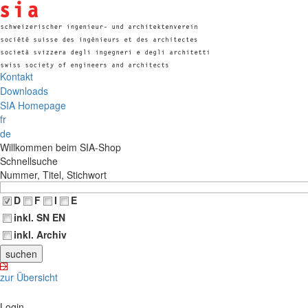
Kontakt
Downloads
SIA Homepage
fr
de
Willkommen beim SIA-Shop
Schnellsuche
Nummer, Titel, Stichwort
D
F
I
E
inkl. SN EN
inkl. Archiv
zur Übersicht
Login