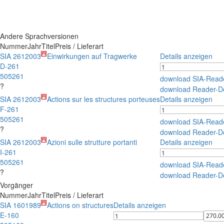
Andere Sprachversionen
Nummer
Jahr
Titel
Preis / Lieferart
SIA 261
2003
Einwirkungen auf Tragwerke
Details anzeigen
D-261
505261
download SIA-Read
?
download Reader-D
SIA 261
2003
Actions sur les structures porteuses
Details anzeigen
F-261
505261
download SIA-Read
?
download Reader-D
SIA 261
2003
Azioni sulle strutture portanti
Details anzeigen
I-261
505261
download SIA-Read
?
download Reader-D
Vorgänger
Nummer
Jahr
Titel
Preis / Lieferart
SIA 160
1989
Actions on structures
Details anzeigen
E-160