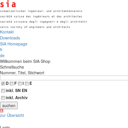
Kontakt
Downloads
SIA Homepage
fr
de
Willkommen beim SIA-Shop
Schnellsuche
Nummer, Titel, Stichwort
D
F
I
E
inkl. SN EN
inkl. Archiv
zur Übersicht
Login