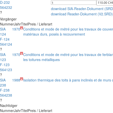
D-232
564232
download SIA-Reader-Dokument (SRD
?
download Reader-Dokument (V2.SRD)
Vorgänger
Nummer
Jahr
Titel
Preis / Lieferart
SIA
1970
Conditions et mode de métré pour les travaux de couve
124
matériaux durs, posés à recouvrement
F-124
564124
?
SIA
1970
Conditions et mode de métré pour les travaux de ferblan
123
les toitures métalliques
F-123
564123
?
SIA
1988
Isolation thermique des toits à pans inclinés et de murs 
238
F-238
564238
?
Nachfolger
Nummer
Jahr
Titel
Preis / Lieferart