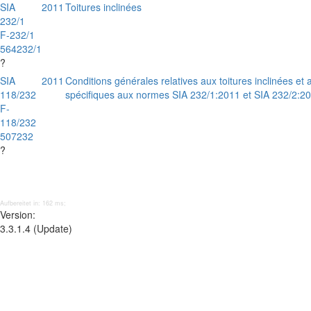
SIA
2011
Toitures inclinées
232/1
F-232/1
564232/1
?
SIA
2011
Conditions générales relatives aux toitures inclinées et
118/232
spécifiques aux normes SIA 232/1:2011 et SIA 232/2:2
F-
118/232
507232
?
Aufbereitet in: 162 ms;
Version:
3.3.1.4 (Update)