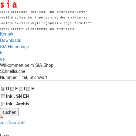
Kontakt
Downloads
SIA Homepage
fr
de
Willkommen beim SIA-Shop
Schnellsuche
Nummer, Titel, Stichwort
D
F
I
E
inkl. SN EN
inkl. Archiv
zur Übersicht
Login