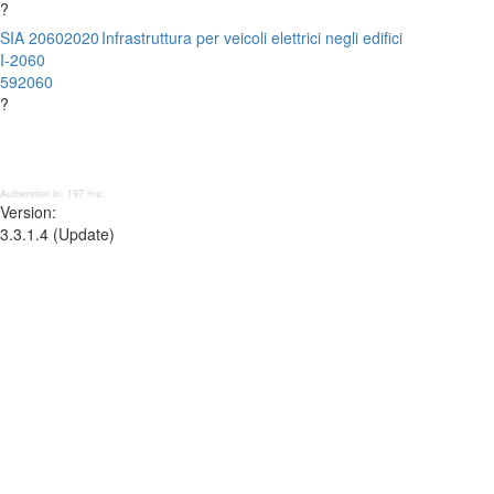
?
SIA 2060
2020
Infrastruttura per veicoli elettrici negli edifici
I-2060
592060
?
Aufbereitet in: 197 ms;
Version:
3.3.1.4 (Update)