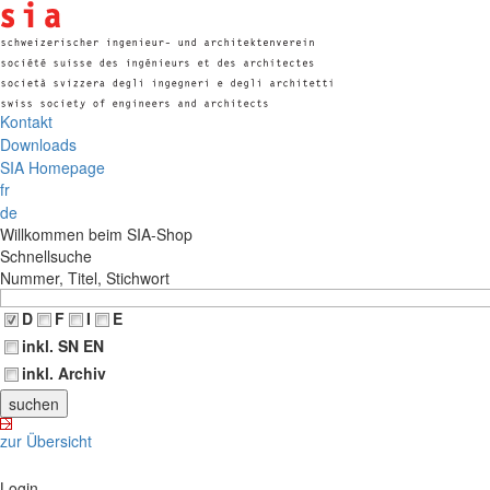
Kontakt
Downloads
SIA Homepage
fr
de
Willkommen beim SIA-Shop
Schnellsuche
Nummer, Titel, Stichwort
D
F
I
E
inkl. SN EN
inkl. Archiv
zur Übersicht
Login