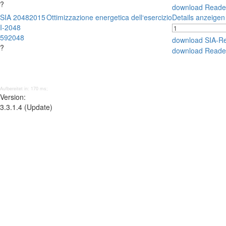
?
download Reade
SIA 2048
2015
Ottimizzazione energetica dell‘esercizio
Details anzeigen
I-2048
592048
download SIA-R
?
download Reade
Aufbereitet in: 170 ms;
Version:
3.3.1.4 (Update)