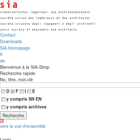
Contact
Downloads
SIA Homepage
fr
de
Bienvenue à la SIA-Shop
Recherche rapide
No, titre, mot-clé
D
F
I
E
y compris SN EN
y compris archives
vers la vue d'ensemble
Login