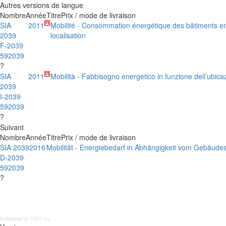
Autres versions de langue
Nombre
Année
Titre
Prix / mode de livraison
SIA
2011
Mobilité - Consommation énergétique des bâtiments en 
2039
localisation
F-2039
592039
?
SIA
2011
Mobilità - Fabbisogno energetico in funzione dell’ubicazi
2039
I-2039
592039
?
Suivant
Nombre
Année
Titre
Prix / mode de livraison
SIA 2039
2016
Mobilität - Energiebedarf in Abhängigkeit vom Gebäude
D-2039
592039
?
Aufbereitet in: 1’521 ms;