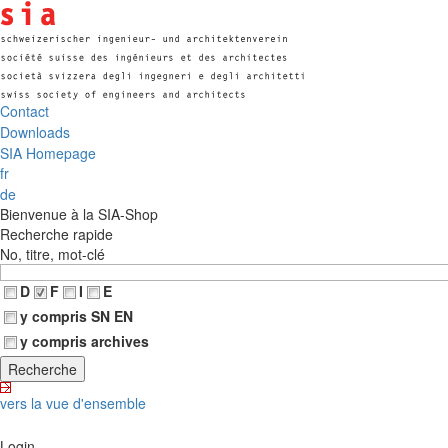
Contact
Downloads
SIA Homepage
fr
de
Bienvenue à la SIA-Shop
Recherche rapide
No, titre, mot-clé
D
F
I
E
y compris SN EN
y compris archives
vers la vue d'ensemble
Login