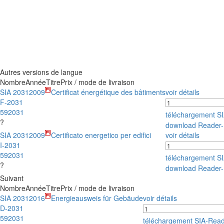
Autres versions de langue
Nombre
Année
Titre
Prix / mode de livraison
SIA 2031
2009
Certificat énergétique des bâtiments
voir détails
F-2031
592031
téléchargement S
?
download Reader
SIA 2031
2009
Certificato energetico per edifici
voir détails
I-2031
592031
téléchargement S
?
download Reader
Suivant
Nombre
Année
Titre
Prix / mode de livraison
SIA 2031
2016
Energieausweis für Gebäude
voir détails
D-2031
592031
téléchargement SIA-Rea