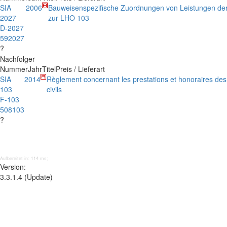
SIA
2006
Bauweisenspezifische Zuordnungen von Leistungen der
2027
zur LHO 103
D-2027
592027
?
Nachfolger
Nummer
Jahr
Titel
Preis / Lieferart
SIA
2014
Règlement concernant les prestations et honoraires des
103
civils
F-103
508103
?
Aufbereitet in: 114 ms;
Version:
3.3.1.4 (Update)