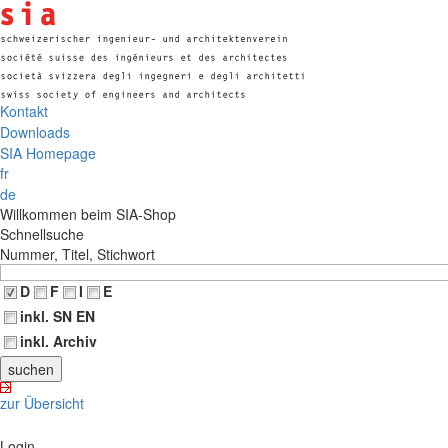
Kontakt
Downloads
SIA Homepage
fr
de
Willkommen beim SIA-Shop
Schnellsuche
Nummer, Titel, Stichwort
D
F
I
E
inkl. SN EN
inkl. Archiv
zur Übersicht
Login