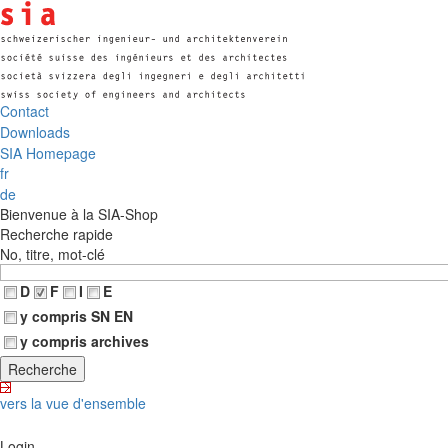
Contact
Downloads
SIA Homepage
fr
de
Bienvenue à la SIA-Shop
Recherche rapide
No, titre, mot-clé
D
F
I
E
y compris SN EN
y compris archives
vers la vue d'ensemble
Login