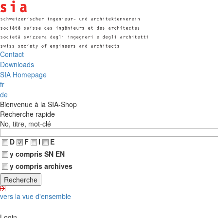
Contact
Downloads
SIA Homepage
fr
de
Bienvenue à la SIA-Shop
Recherche rapide
No, titre, mot-clé
D
F
I
E
y compris SN EN
y compris archives
vers la vue d'ensemble
Login