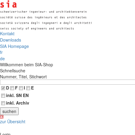
Kontakt
Downloads
SIA Homepage
fr
de
Willkommen beim SIA-Shop
Schnellsuche
Nummer, Titel, Stichwort
D
F
I
E
inkl. SN EN
inkl. Archiv
zur Übersicht
Login