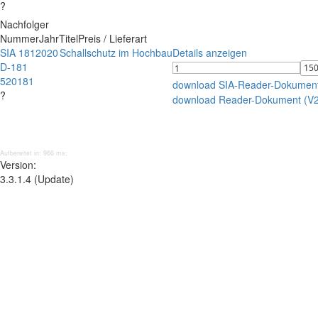
?
Nachfolger
Nummer
Jahr
Titel
Preis / Lieferart
SIA 181
2020
Schallschutz im Hochbau
Details anzeigen
D-181
520181
download SIA-Reader-Dokumen
?
download Reader-Dokument (V
Aufbereitet in: 966 ms;
Version:
3.3.1.4 (Update)