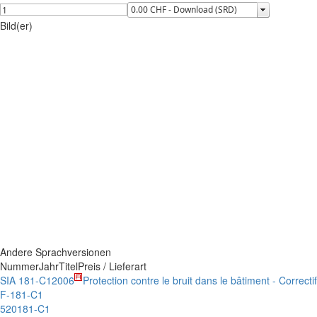
Bild(er)
Andere Sprachversionen
Nummer
Jahr
Titel
Preis / Lieferart
SIA 181-C1
2006
Protection contre le bruit dans le bâtiment - Correcti
F-181-C1
520181-C1