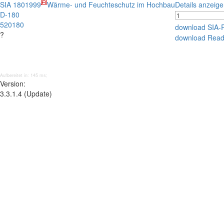
SIA 180
1999
Wärme- und Feuchteschutz im Hochbau
Details anzeig
D-180
520180
download SIA-
?
download Read
Aufbereitet in: 145 ms;
Version:
3.3.1.4 (Update)