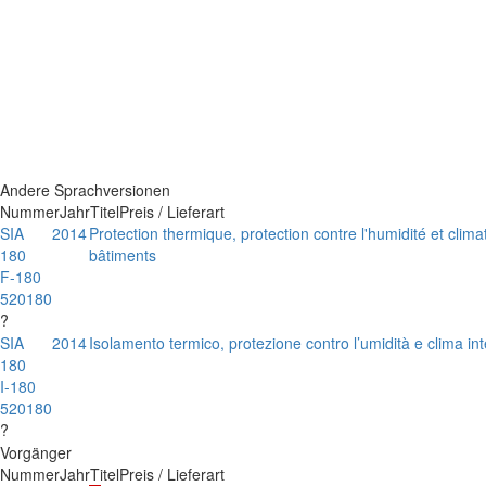
Andere Sprachversionen
Nummer
Jahr
Titel
Preis / Lieferart
SIA
2014
Protection thermique, protection contre l'humidité et climat
180
bâtiments
F-180
520180
?
SIA
2014
Isolamento termico, protezione contro l’umidità e clima inte
180
I-180
520180
?
Vorgänger
Nummer
Jahr
Titel
Preis / Lieferart