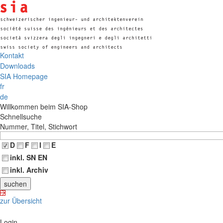
Kontakt
Downloads
SIA Homepage
fr
de
Willkommen beim SIA-Shop
Schnellsuche
Nummer, Titel, Stichwort
D
F
I
E
inkl. SN EN
inkl. Archiv
zur Übersicht
Login