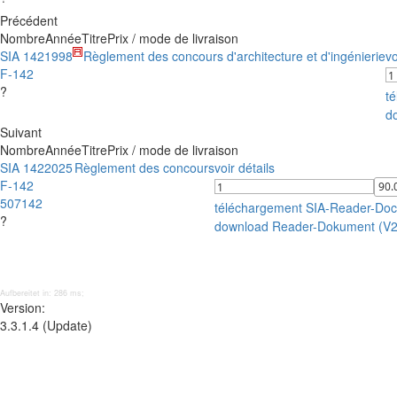
Précédent
Nombre
Année
Titre
Prix / mode de livraison
SIA 142
1998
Règlement des concours d'architecture et d'ingénierie
vo
F-142
?
t
d
Suivant
Nombre
Année
Titre
Prix / mode de livraison
SIA 142
2025
Règlement des concours
voir détails
F-142
507142
téléchargement SIA-Reader-Do
?
download Reader-Dokument (V
Aufbereitet in: 286 ms;
Version:
3.3.1.4 (Update)