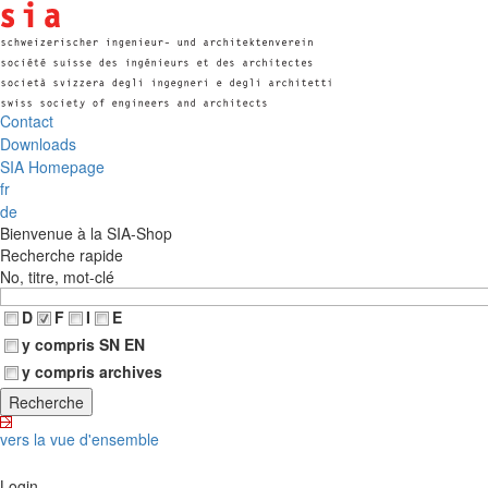
Contact
Downloads
SIA Homepage
fr
de
Bienvenue à la SIA-Shop
Recherche rapide
No, titre, mot-clé
D
F
I
E
y compris SN EN
y compris archives
vers la vue d'ensemble
Login