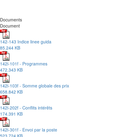
Documents
Document
142-143 Indice linee guida
85.244 KB
142i-101f - Programmes
472.343 KB
142i-103f - Somme globale des prix
658.842 KB
142i-202f - Conflits intérêts
174.391 KB
142i-301f - Envoi par la poste
523.724 KB