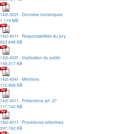
142i-302f - Données numériques
1.119 MB
142i-401f - Responsabilités du jury
923.698 KB
142i-402f - Implication du public
159.317 KB
142i-404f - Mentions
172.968 KB
142i-501f - Prétentions art. 27
177.740 KB
142i-601f - Procédures sélectives
397.762 KB