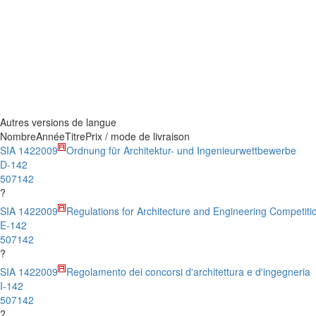
Autres versions de langue
Nombre
Année
Titre
Prix / mode de livraison
SIA 142
2009
Ordnung für Architektur- und Ingenieurwettbewerbe
D-142
507142
?
SIA 142
2009
Regulations for Architecture and Engineering Competiti
E-142
507142
?
SIA 142
2009
Regolamento dei concorsi d'architettura e d'ingegneria
I-142
507142
?