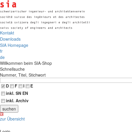
Kontakt
Downloads
SIA Homepage
fr
de
Willkommen beim SIA-Shop
Schnellsuche
Nummer, Titel, Stichwort
D
F
I
E
inkl. SN EN
inkl. Archiv
zur Übersicht
Login