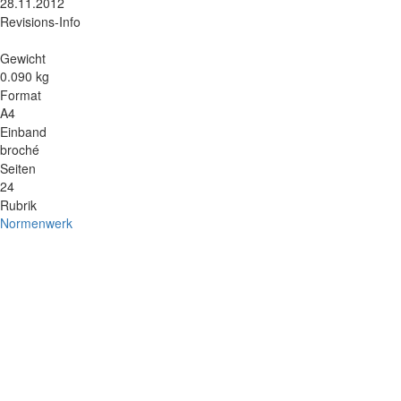
28.11.2012
Revisions-Info
Gewicht
0.090 kg
Format
A4
Einband
broché
Seiten
24
Rubrik
Normenwerk