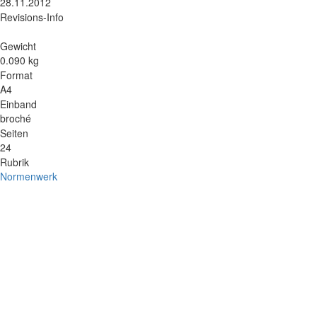
28.11.2012
Revisions-Info
Gewicht
0.090 kg
Format
A4
Einband
broché
Seiten
24
Rubrik
Normenwerk