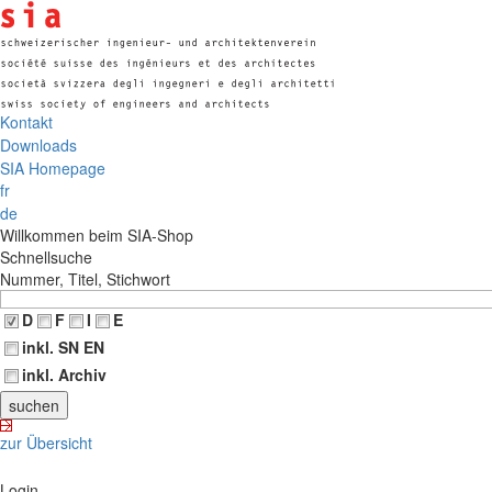
Kontakt
Downloads
SIA Homepage
fr
de
Willkommen beim SIA-Shop
Schnellsuche
Nummer, Titel, Stichwort
D
F
I
E
inkl. SN EN
inkl. Archiv
zur Übersicht
Login