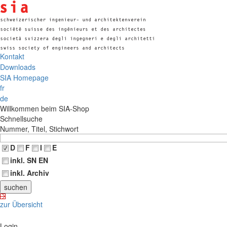
Kontakt
Downloads
SIA Homepage
fr
de
Willkommen beim SIA-Shop
Schnellsuche
Nummer, Titel, Stichwort
D
F
I
E
inkl. SN EN
inkl. Archiv
zur Übersicht
Login