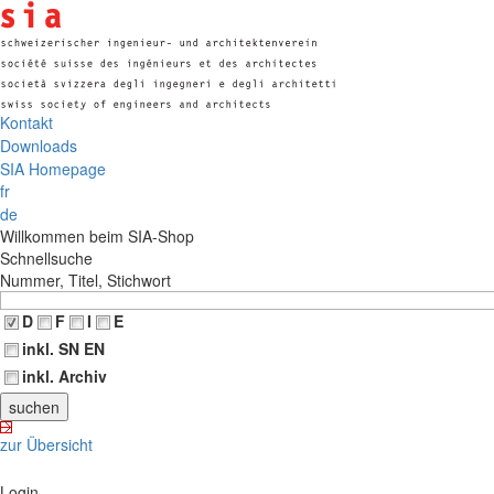
Kontakt
Downloads
SIA Homepage
fr
de
Willkommen beim SIA-Shop
Schnellsuche
Nummer, Titel, Stichwort
D
F
I
E
inkl. SN EN
inkl. Archiv
zur Übersicht
Login