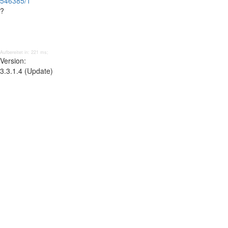
546385/1
?
Aufbereitet in: 221 ms;
Version:
3.3.1.4 (Update)