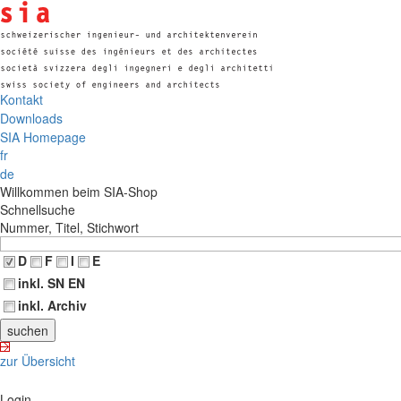
Kontakt
Downloads
SIA Homepage
fr
de
Willkommen beim SIA-Shop
Schnellsuche
Nummer, Titel, Stichwort
D
F
I
E
inkl. SN EN
inkl. Archiv
zur Übersicht
Login