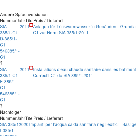
Andere Sprachversionen
Nummer
Jahr
Titel
Preis / Lieferart
SIA
2011
Anlagen für Trinkwarmwasser in Gebäuden - Grundla
385/1-C1
C1 zur Norm SIA 385/1:2011
D-385/1-
C1
546385/1-
C1
?
SIA
2011
Installations d'eau chaude sanitaire dans les bâtimen
385/1-C1
Correctif C1 de SIA 385/1:2011
F-385/1-
C1
546385/1-
C1
?
Nachfolger
Nummer
Jahr
Titel
Preis / Lieferart
SIA 385/1
2020
Impianti per l’acqua calda sanitaria negli edifici - Basi ge
I-385/1