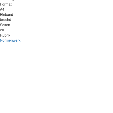
Format
A4
Einband
broché
Seiten
20
Rubrik
Normenwerk