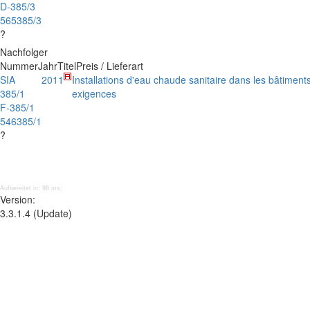
D-385/3
565385/3
?
Nachfolger
Nummer
Jahr
Titel
Preis / Lieferart
SIA
2011
Installations d'eau chaude sanitaire dans les bâtiment
385/1
exigences
F-385/1
546385/1
?
Aufbereitet in: 98 ms;
Version:
3.3.1.4 (Update)