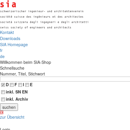
Kontakt
Downloads
SIA Homepage
fr
de
Willkommen beim SIA-Shop
Schnellsuche
Nummer, Titel, Stichwort
D
F
I
E
inkl. SN EN
inkl. Archiv
zur Übersicht
Login