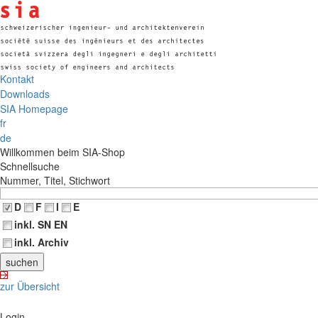
Kontakt
Downloads
SIA Homepage
fr
de
Willkommen beim SIA-Shop
Schnellsuche
Nummer, Titel, Stichwort
D
F
I
E
inkl. SN EN
inkl. Archiv
zur Übersicht
Login