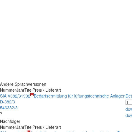
Andere Sprachversionen
Nummer
Jahr
Titel
Preis / Lieferart
SIA V382/3
1992
Bedarfsermittlung für lüftungstechnische Anlagen
Det
D-382/3
546382/3
do
?
do
Nachfolger
Nummer
Jahr
Titel
Preis / Lieferart