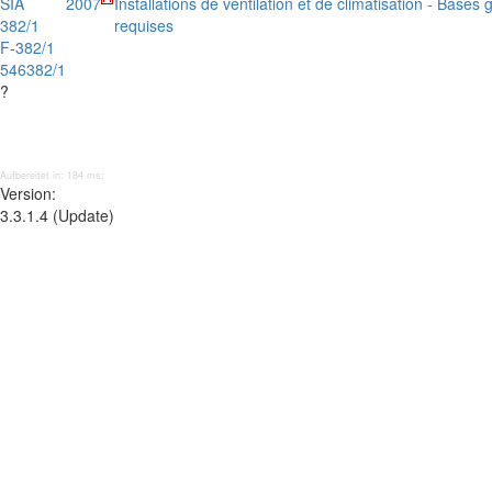
SIA
2007
Installations de ventilation et de climatisation - Base
382/1
requises
F-382/1
546382/1
?
Aufbereitet in: 184 ms;
Version:
3.3.1.4 (Update)