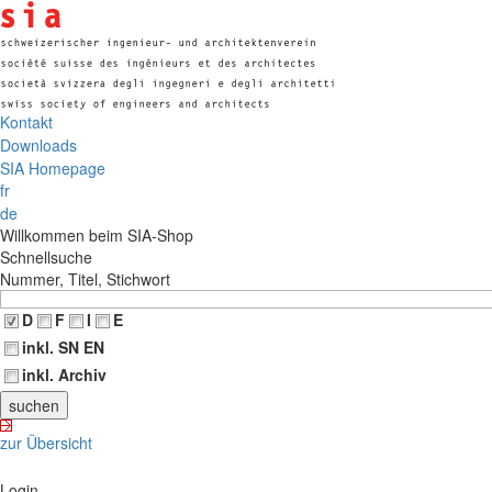
Kontakt
Downloads
SIA Homepage
fr
de
Willkommen beim SIA-Shop
Schnellsuche
Nummer, Titel, Stichwort
D
F
I
E
inkl. SN EN
inkl. Archiv
zur Übersicht
Login