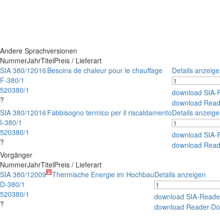
Andere Sprachversionen
Nummer
Jahr
Titel
Preis / Lieferart
SIA 380/1
2016
Besoins de chaleur pour le chauffage
Details anzeig
F-380/1
520380/1
download SIA-
?
download Read
SIA 380/1
2016
Fabbisogno termico per il riscaldamento
Details anzeig
I-380/1
520380/1
download SIA-
?
download Read
Vorgänger
Nummer
Jahr
Titel
Preis / Lieferart
SIA 380/1
2009
Thermische Energie im Hochbau
Details anzeigen
D-380/1
520380/1
download SIA-Reade
?
download Reader-Do