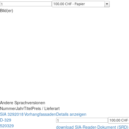
Bild(er)
Andere Sprachversionen
Nummer
Jahr
Titel
Preis / Lieferart
SIA 329
2018
Vorhangfassaden
Details anzeigen
D-329
520329
download SIA-Reader-Dokument (SRD)