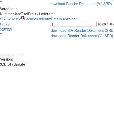
?
download Reader-Dokument (V2.SRD)
Vorgänger
Nummer
Jahr
Titel
Preis / Lieferart
SIA 329
2012
Façades rideaux
Details anzeigen
F-329
520329
download SIA-Reader-Dokument (SRD
?
download Reader-Dokument (V2.SRD)
Aufbereitet in: 171 ms;
Version:
3.3.1.4 (Update)