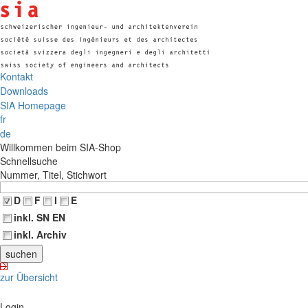
Kontakt
Downloads
SIA Homepage
fr
de
Willkommen beim SIA-Shop
Schnellsuche
Nummer, Titel, Stichwort
D
F
I
E
inkl. SN EN
inkl. Archiv
zur Übersicht
Login