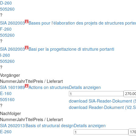
D-260
505260
?
SIA 260
2003
Bases pour l'élaboration des projets de structures port
F-260
505260
?
SIA 260
2003
Basi per la progettazione di strutture portanti
I-260
505260
?
Vorgänger
Nummer
Jahr
Titel
Preis / Lieferart
SIA 160
1989
Actions on structures
Details anzeigen
E-160
505160
download SIA-Reader-Dokument 
?
download Reader-Dokument (V2.
Nachfolger
Nummer
Jahr
Titel
Preis / Lieferart
SIA 260
2013
Basis of structural design
Details anzeigen
E-260