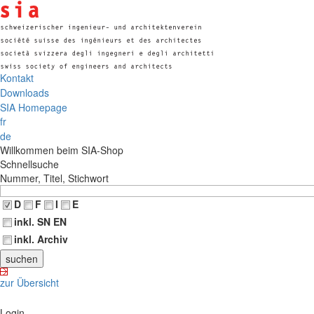
Kontakt
Downloads
SIA Homepage
fr
de
Willkommen beim SIA-Shop
Schnellsuche
Nummer, Titel, Stichwort
D
F
I
E
inkl. SN EN
inkl. Archiv
zur Übersicht
Login