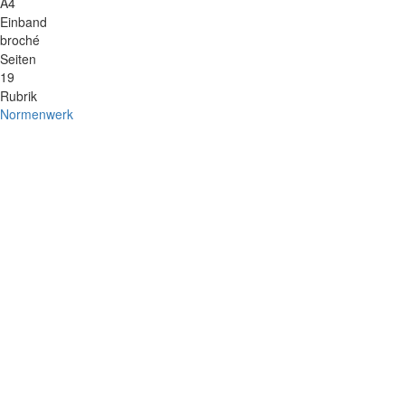
A4
Einband
broché
Seiten
19
Rubrik
Normenwerk