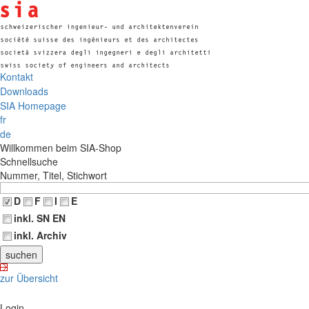
Kontakt
Downloads
SIA Homepage
fr
de
Willkommen beim SIA-Shop
Schnellsuche
Nummer, Titel, Stichwort
D
F
I
E
inkl. SN EN
inkl. Archiv
zur Übersicht
Login