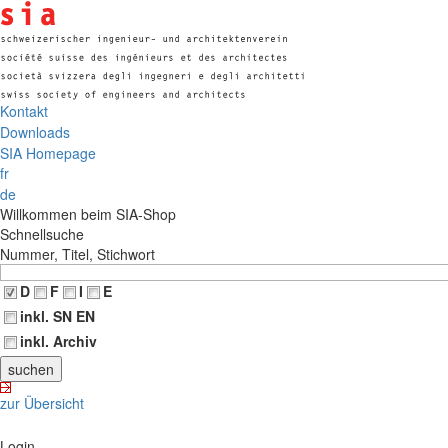
Kontakt
Downloads
SIA Homepage
fr
de
Willkommen beim SIA-Shop
Schnellsuche
Nummer, Titel, Stichwort
D
F
I
E
inkl. SN EN
inkl. Archiv
zur Übersicht
Login