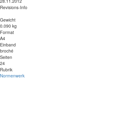
28.11.2012
Revisions-Info
Gewicht
0.090 kg
Format
A4
Einband
broché
Seiten
24
Rubrik
Normenwerk