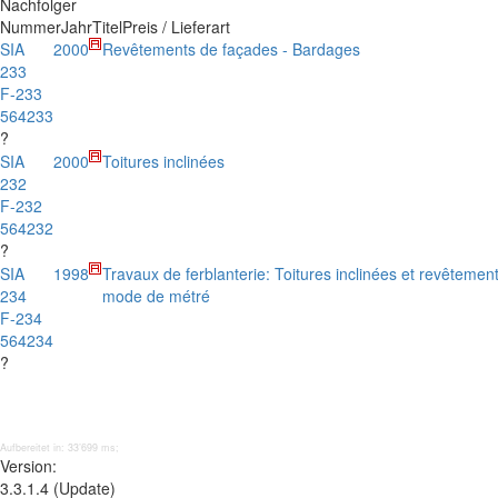
Nachfolger
Nummer
Jahr
Titel
Preis / Lieferart
SIA
2000
Revêtements de façades - Bardages
233
F-233
564233
?
SIA
2000
Toitures inclinées
232
F-232
564232
?
SIA
1998
Travaux de ferblanterie: Toitures inclinées et revêtemen
234
mode de métré
F-234
564234
?
Aufbereitet in: 33’699 ms;
Version:
3.3.1.4 (Update)