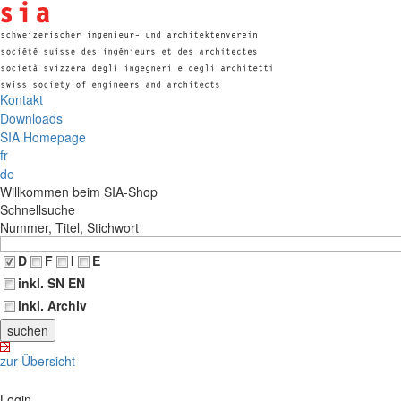
Kontakt
Downloads
SIA Homepage
fr
de
Willkommen beim SIA-Shop
Schnellsuche
Nummer, Titel, Stichwort
D
F
I
E
inkl. SN EN
inkl. Archiv
zur Übersicht
Login