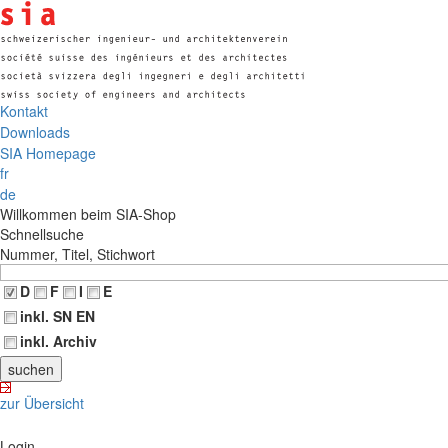
Kontakt
Downloads
SIA Homepage
fr
de
Willkommen beim SIA-Shop
Schnellsuche
Nummer, Titel, Stichwort
D
F
I
E
inkl. SN EN
inkl. Archiv
zur Übersicht
Login