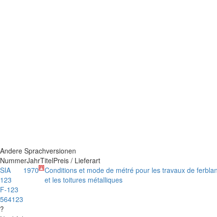
Andere Sprachversionen
Nummer
Jahr
Titel
Preis / Lieferart
SIA
1970
Conditions et mode de métré pour les travaux de ferblan
123
et les toitures métalliques
F-123
564123
?