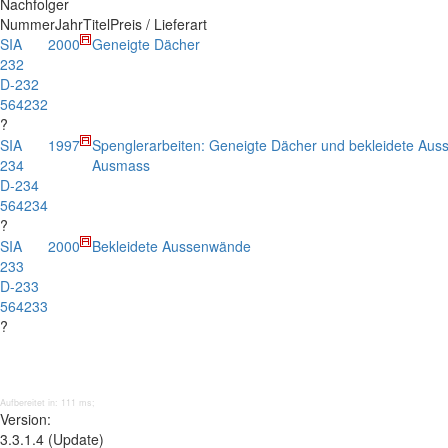
Nachfolger
Nummer
Jahr
Titel
Preis / Lieferart
SIA
2000
Geneigte Dächer
232
D-232
564232
?
SIA
1997
Spenglerarbeiten: Geneigte Dächer und bekleidete Aus
234
Ausmass
D-234
564234
?
SIA
2000
Bekleidete Aussenwände
233
D-233
564233
?
Aufbereitet in: 111 ms;
Version:
3.3.1.4 (Update)