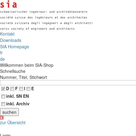
Kontakt
Downloads
SIA Homepage
fr
de
Willkommen beim SIA-Shop
Schnellsuche
Nummer, Titel, Stichwort
D
F
I
E
inkl. SN EN
inkl. Archiv
zur Übersicht
Login