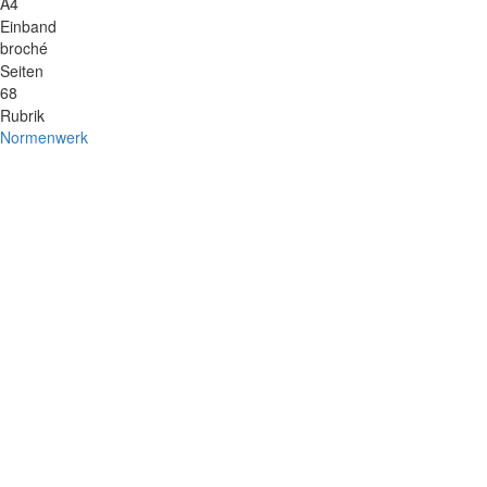
A4
Einband
broché
Seiten
68
Rubrik
Normenwerk