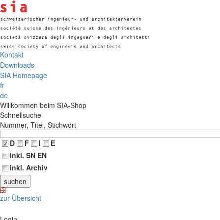
Kontakt
Downloads
SIA Homepage
fr
de
Willkommen beim SIA-Shop
Schnellsuche
Nummer, Titel, Stichwort
D
F
I
E
inkl. SN EN
inkl. Archiv
zur Übersicht
Login