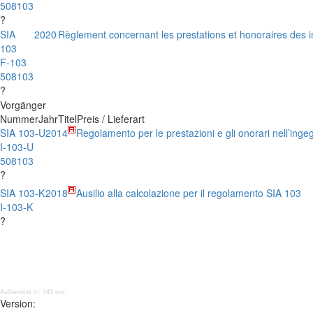
508103
?
SIA
2020
Règlement concernant les prestations et honoraires des in
103
F-103
508103
?
Vorgänger
Nummer
Jahr
Titel
Preis / Lieferart
SIA 103-U
2014
Regolamento per le prestazioni e gli onorari nell’ingeg
I-103-U
508103
?
SIA 103-K
2018
Ausilio alla calcolazione per il regolamento SIA 103
I-103-K
?
Aufbereitet in: 143 ms;
Version: