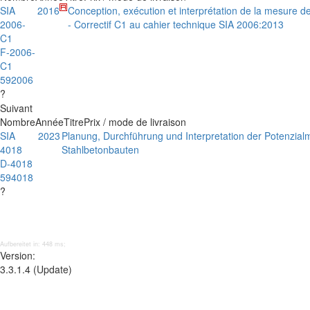
SIA
2016
Conception, exécution et interprétation de la mesure d
2006-
- Correctif C1 au cahier technique SIA 2006:2013
C1
F-2006-
C1
592006
?
Suivant
Nombre
Année
Titre
Prix / mode de livraison
SIA
2023
Planung, Durchführung und Interpretation der Potenzia
4018
Stahlbetonbauten
D-4018
594018
?
Aufbereitet in: 448 ms;
Version:
3.3.1.4 (Update)