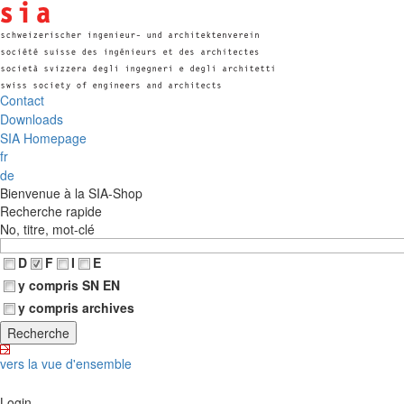
Contact
Downloads
SIA Homepage
fr
de
Bienvenue à la SIA-Shop
Recherche rapide
No, titre, mot-clé
D
F
I
E
y compris SN EN
y compris archives
vers la vue d'ensemble
Login