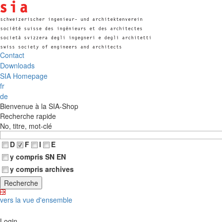
Contact
Downloads
SIA Homepage
fr
de
Bienvenue à la SIA-Shop
Recherche rapide
No, titre, mot-clé
D
F
I
E
y compris SN EN
y compris archives
vers la vue d'ensemble
Login