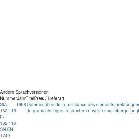
Andere Sprachversionen
Nummer
Jahr
Titel
Preis / Lieferart
SIA
1998
Détermination de la résistance des éléments préfabriqués
162.119
de granulats légers à structure ouverte sous charge lon
F-
162.119
SN EN
1740