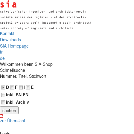
Kontakt
Downloads
SIA Homepage
fr
de
Willkommen beim SIA-Shop
Schnellsuche
Nummer, Titel, Stichwort
D
F
I
E
inkl. SN EN
inkl. Archiv
zur Übersicht
Login