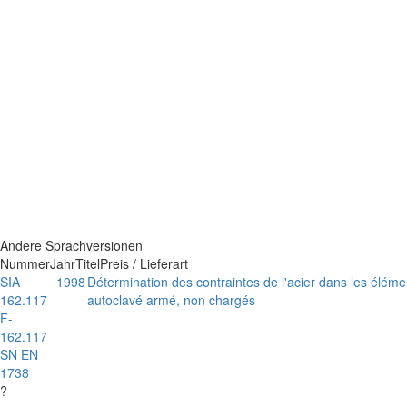
Andere Sprachversionen
Nummer
Jahr
Titel
Preis / Lieferart
SIA
1998
Détermination des contraintes de l'acier dans les élémen
162.117
autoclavé armé, non chargés
F-
162.117
SN EN
1738
?