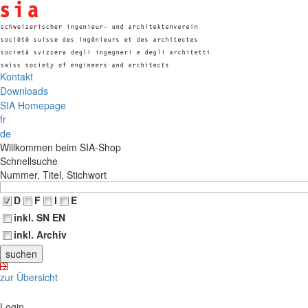
Kontakt
Downloads
SIA Homepage
fr
de
Willkommen beim SIA-Shop
Schnellsuche
Nummer, Titel, Stichwort
D
F
I
E
inkl. SN EN
inkl. Archiv
zur Übersicht
Login