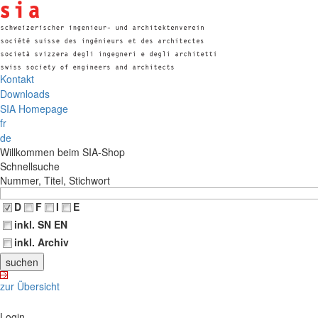
Kontakt
Downloads
SIA Homepage
fr
de
Willkommen beim SIA-Shop
Schnellsuche
Nummer, Titel, Stichwort
D
F
I
E
inkl. SN EN
inkl. Archiv
zur Übersicht
Login