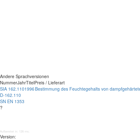
Andere Sprachversionen
Nummer
Jahr
Titel
Preis / Lieferart
SIA 162.110
1996
Bestimmung des Feuchtegehalts von dampfgehärte
D-162.110
SN EN 1353
?
Aufbereitet in: 126 ms;
Version: