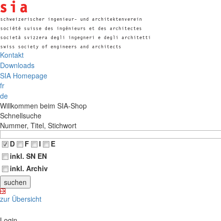
Kontakt
Downloads
SIA Homepage
fr
de
Willkommen beim SIA-Shop
Schnellsuche
Nummer, Titel, Stichwort
D
F
I
E
inkl. SN EN
inkl. Archiv
zur Übersicht
Login