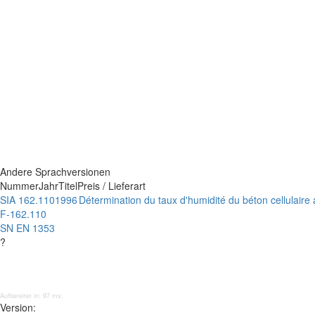
Andere Sprachversionen
Nummer
Jahr
Titel
Preis / Lieferart
SIA 162.110
1996
Détermination du taux d'humidité du béton cellulaire
F-162.110
SN EN 1353
?
Aufbereitet in: 97 ms;
Version: