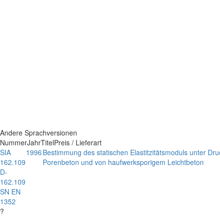
Andere Sprachversionen
Nummer
Jahr
Titel
Preis / Lieferart
SIA
1996
Bestimmung des statischen Elastitzitätsmoduls unter 
162.109
Porenbeton und von haufwerksporigem Leichtbeton
D-
162.109
SN EN
1352
?