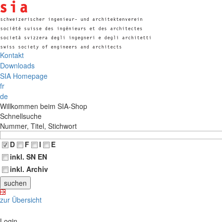
Kontakt
Downloads
SIA Homepage
fr
de
Willkommen beim SIA-Shop
Schnellsuche
Nummer, Titel, Stichwort
D
F
I
E
inkl. SN EN
inkl. Archiv
zur Übersicht
Login