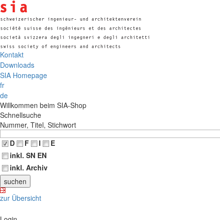
Kontakt
Downloads
SIA Homepage
fr
de
Willkommen beim SIA-Shop
Schnellsuche
Nummer, Titel, Stichwort
D
F
I
E
inkl. SN EN
inkl. Archiv
zur Übersicht
Login