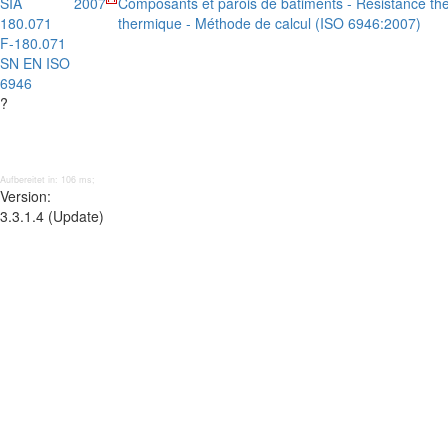
SIA
2007
Composants et parois de bâtiments - Résistance the
180.071
thermique - Méthode de calcul (ISO 6946:2007)
F-180.071
SN EN ISO
6946
?
Aufbereitet in: 106 ms;
Version:
3.3.1.4 (Update)