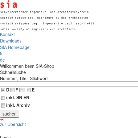
Kontakt
Downloads
SIA Homepage
fr
de
Willkommen beim SIA-Shop
Schnellsuche
Nummer, Titel, Stichwort
D
F
I
E
inkl. SN EN
inkl. Archiv
zur Übersicht
Login