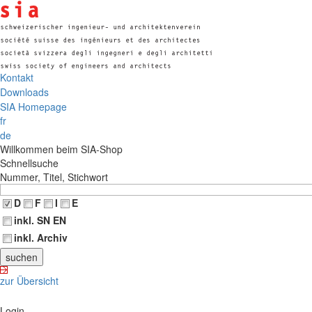
Kontakt
Downloads
SIA Homepage
fr
de
Willkommen beim SIA-Shop
Schnellsuche
Nummer, Titel, Stichwort
D
F
I
E
inkl. SN EN
inkl. Archiv
zur Übersicht
Login