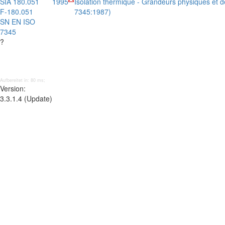
SIA 180.051
1995
Isolation thermique - Grandeurs physiques et dé
F-180.051
7345:1987)
SN EN ISO
7345
?
Aufbereitet in: 80 ms;
Version:
3.3.1.4 (Update)