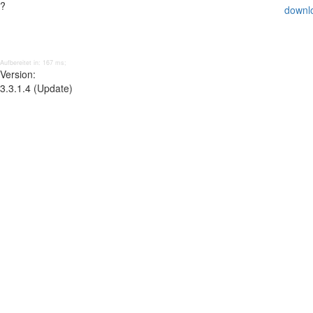
?
downl
Aufbereitet in: 167 ms;
Version:
3.3.1.4 (Update)