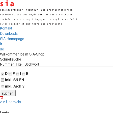
Kontakt
Downloads
SIA Homepage
fr
de
Willkommen beim SIA-Shop
Schnellsuche
Nummer, Titel, Stichwort
D
F
I
E
inkl. SN EN
inkl. Archiv
zur Übersicht
Login