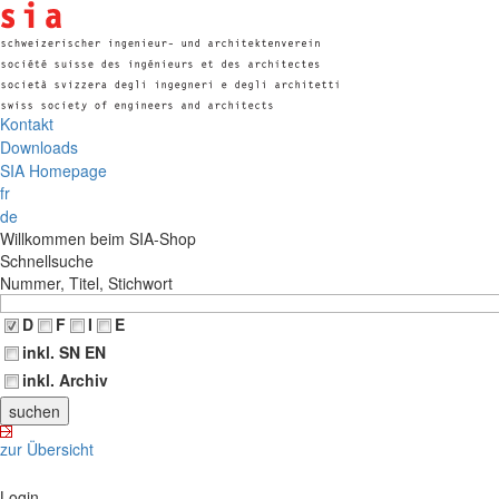
Kontakt
Downloads
SIA Homepage
fr
de
Willkommen beim SIA-Shop
Schnellsuche
Nummer, Titel, Stichwort
D
F
I
E
inkl. SN EN
inkl. Archiv
zur Übersicht
Login