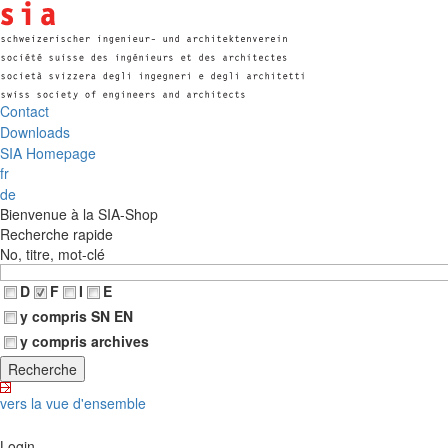
Contact
Downloads
SIA Homepage
fr
de
Bienvenue à la SIA-Shop
Recherche rapide
No, titre, mot-clé
D
F
I
E
y compris SN EN
y compris archives
vers la vue d'ensemble
Login