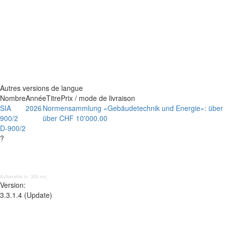
Autres versions de langue
Nombre
Année
Titre
Prix / mode de livraison
SIA
2026
Normensammlung «Gebäudetechnik und Energie»: über 70
900/2
über CHF 10'000.00
D-900/2
?
Aufbereitet in: 300 ms;
Version:
3.3.1.4 (Update)